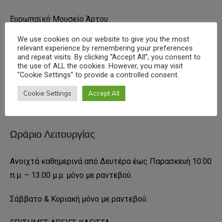
Ευρωπαϊκό Μουσείο Άρτου
We use cookies on our website to give you the most
Διεύθυνση: Ανδρούτσου 7, 19014, Βαρνάβας
relevant experience by remembering your preferences
and repeat visits. By clicking “Accept All”, you consent to
the use of ALL the cookies. However, you may visit
Τηλέφωνο: 22950 97870, 6936891193, 6937822962
"Cookie Settings" to provide a controlled consent.
Email: museo@ilmb.gr
Cookie Settings
Accept All
Ωράριο Λειτουργίας
Ανοιχτά καθημερινά από Δευτέρα έως Παρασκευή 10.00
π.μ. – 13.00 μ.μ. μόνο με ραντεβού.
Σάββατο & Κυριακή μόνο με ραντεβού.